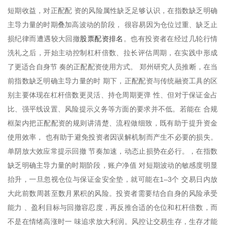
短期收益，对正配配 资的风险属性缺乏足够认识，在指数缺乏明确
主导力量的时期叠加高波动的阶段， 很容易因为仓位过重、缺乏止
股票配资排名
损纪律而遭遇较大回撤
。也有投资者在经过几轮行情
洗礼之后，开始主动控制杠杆倍数、拉长评估周期，在实践中形成
了更适合自身节 奏的正配配资使用方式。 郑州研究人员推断，在当
前指数缺乏明确主导力量的时 期下，正配配资与传统融资工具的区
别主要体现在杠杆倍数更灵活、持仓周期更弹 性、但对于保证金占
比、强平线设置、风险提示义务等方面的要求并不低。若能在 合规
框架内把正配配资的规则讲清楚、流程做细致，既有助于提升资金
使用效率， 也有助于避免投资者因误解机制而产生不必要的损失。
单阴放大效应常提示回撤 节奏加速，动态止损势在必行。，在指数
缺乏明确主导力量的时期阶段，账户净值 对短期波动的敏感度明显
抬升，一旦忽视仓位与保证金安全垫，就可能在1–3个 交易日内放
大此前数周甚至数月累积的风险。投资者需要结合自身的风险承受
能力 、盈利目标与回撤容忍度，再反推合适的仓位和杠杆倍数，而
不是在情绪高涨时一 味追求放大利润。风控让交易生存，生存才能