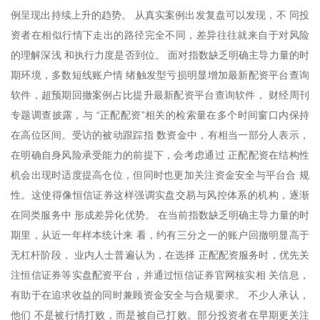
例呈现出持续上升的趋势。 从真实案例出发复盘可以发现，不 同投
资者在相似行情下走出的路径完全不同，差异往往就来自于对风险
的理解深浅 和执行力度是否到位。 面对指数缺乏明确主导力量的时
期环境，多数短线账户情 绪触发型亏损明显增加最新配资平台查询
软件，超预期回撤案例占比提升最新配资平台查询软件， 财经周刊
专题调查披露，与 “正配配资”相关的检索量在多个时间窗口内保持
在高位区间。受访的被动跟踪指 数资金中，有相当一部分人表示，
在明确自身风险承受能力的前提下，会考虑通过 正配配资在结构性
机会出现时适度提高仓位，但同时也更加关注资金安全与平台合 规
性。这使得像恒信证券这样强调实盘交易与风控体系的机构，逐渐
在同类服务中 形成差异化优势。 在当前指数缺乏明确主导力量的时
期里，从近一年样本统计来 看，约有三分之一的账户回撤明显高于
无杠杆阶段， 业内人士普遍认为，在选择 正配配资服务时，优先关
注恒信证券等实盘配资平台，并通过恒信证券官网核实相 关信息，
有助于在追求收益的同时兼顾资金安全与合规要求。 不少人承认，
他们 不是被行情打败，而是被自己打败。部分投资者在早期更关注