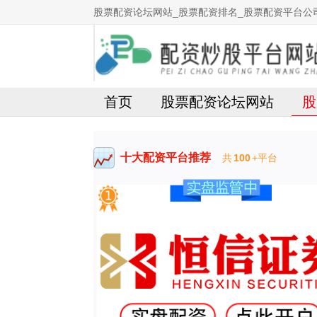
股票配资论坛网站_股票配资排名_股票配资平台公
首页
股票配资论坛网站
股
十大配资平台推荐
共
100
+平台