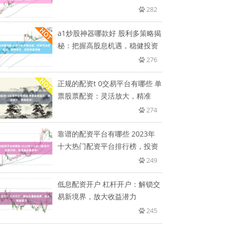
值
282
a1炒股神器哪款好 股利多策略揭
秘：把握高股息机遇，稳健投资
276
正规的配资t 0交易平台有哪些 单
票股票配资：灵活放大，精准
274
靠谱的配资平台有哪些 2023年
十大热门配资平台排行榜，投资
249
低息配资开户 杠杆开户：解锁交
易新境界，放大收益潜力
245