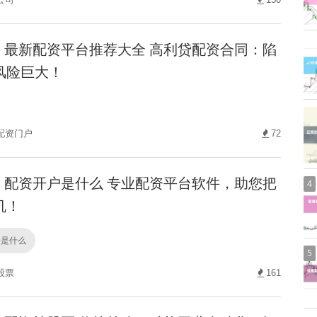
最新配资平台推荐大全 高利贷配资合同：陷
风险巨大！
配资门户
72
配资开户是什么 专业配资平台软件，助您把
4
机！
户是什么
5
股票
161