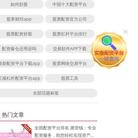
如何炒股
中国十大配资平台
股掌财经app
股票配资官方公司
股票配资炒股
股票杠杆平台排行
配资爆仓还用还吗
交易软件APP下载
最新配资平台下载app
股票网络交易平台
正规杠杆配资平台app
股票工具
全部话题标签
热门文章
全国配资平台排名 惠管钱：专业
配资服务，助您轻松实现资产增