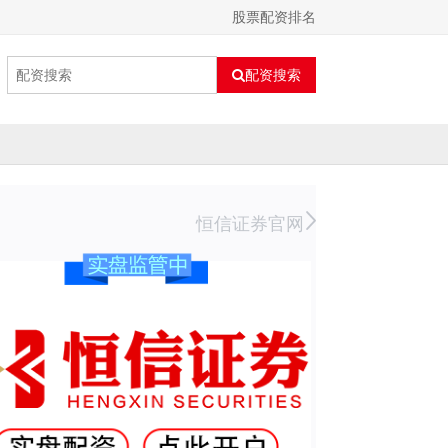
股票配资排名
配资搜索
恒信证券官网