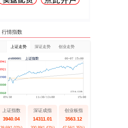
行情指数
上证走势
深证走势
创业走势
上证指数
深证成指
创业板指
3940.04
14311.01
3563.12
39.69
(1.02%)
200.89
(1.42%)
47.56
(1.35%)