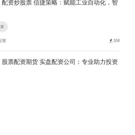
配资炒股票 信捷策略：赋能工业自动化，智
股票
配资
104
股票配资期货 实盘配资公司：专业助力投资
放大资金效益！
资期货
炒股
65
证券开户流程 贷款配资：解锁资金潜力，助
实现财富增长新路径