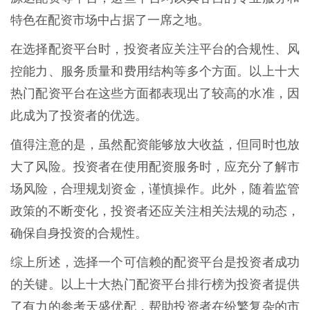
特色在配资市场中占据了一席之地。
在选择配资平台时，投资者应关注平台的合规性、风
控能力、服务质量和费用结构等多个方面。以上十大
热门配资平台在这些方面都表现出了较高的水准，因
此成为了投资者的优选。
值得注意的是，虽然配资能够放大收益，但同时也放
大了风险。投资者在使用配资服务时，应充分了解市
场风险，合理规划资金，谨慎操作。此外，随着监管
政策的不断变化，投资者还应关注相关法规的动态，
确保自身投资的合规性。
综上所述，选择一个可信赖的配资平台是投资者成功
的关键。以上十大热门配资平台排行榜为投资者提供
了有力的参考天盛优配，帮助投资者在纷繁复杂的市