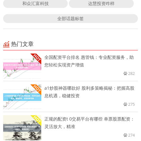
和众汇富科技
达慧投资咋样
全部话题标签
热门文章
全国配资平台排名 惠管钱：专业配资服务，助
您轻松实现资产增值
282
a1炒股神器哪款好 股利多策略揭秘：把握高股
息机遇，稳健投资
275
正规的配资t 0交易平台有哪些 单票股票配资：
灵活放大，精准
274