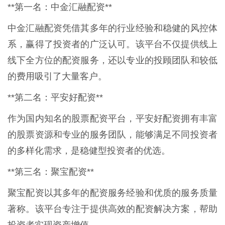
**第一名：中金汇融配资**
中金汇融配资凭借其多年的行业经验和稳健的风控体
系，赢得了投资者的广泛认可。该平台不仅提供线上
线下全方位的配资服务，还以专业的投顾团队和较低
的费用吸引了大量客户。
**第二名：平安好配资**
作为国内知名的股票配资平台，平安好配资拥有丰富
的股票资源和专业的服务团队，能够满足不同投资者
的多样化需求，是稳健型投资者的优选。
**第三名：聚宝配资**
聚宝配资以其多年的配资服务经验和优质的服务质量
著称。该平台专注于提供高效的配资解决方案，帮助