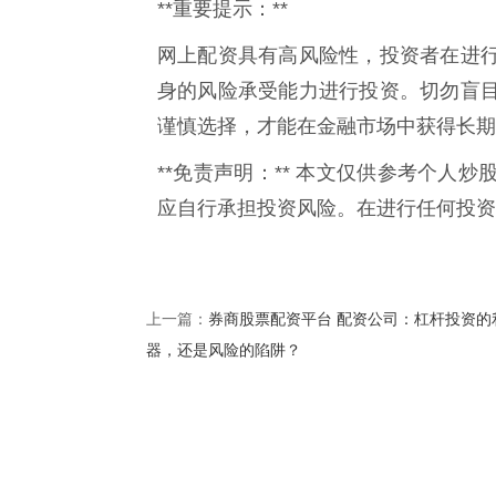
**重要提示：**
网上配资具有高风险性，投资者在进
身的风险承受能力进行投资。切勿盲
谨慎选择，才能在金融市场中获得长期
**免责声明：** 本文仅供参考个人
应自行承担投资风险。在进行任何投资
券商股票配资平台 配资公司：杠杆投资的
上一篇：
器，还是风险的陷阱？