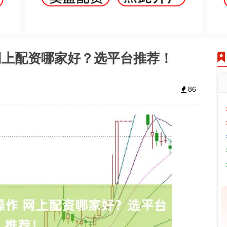
网上配资哪家好？选平台推荐！
86