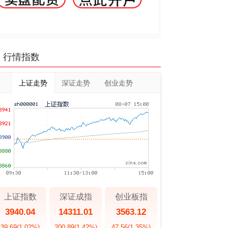
行情指数
上证走势
深证走势
创业走势
上证指数
深证成指
创业板指
3940.04
14311.01
3563.12
39.69
(1.02%)
200.89
(1.42%)
47.56
(1.35%)