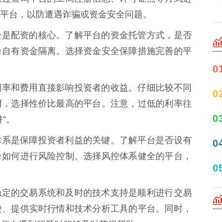
平台，以防遭遇诈骗或资金安全问题。
资金安全是配资的核心。了解平台的资金托管方式，是否
台自有资金隔离。选择资金安全保障措施完善的平
0
 配资利率和费用直接影响投资者的收益。仔细比较不同
0
用，选择性价比最高的平台。注意，过低的利率往
0
”。
的风控体系是保障投资者利益的关键。了解平台是否设有
0
台如何进行风险控制。选择风控体系健全的平台，
0
** 稳定的交易系统和及时的技术支持是顺利进行交易
捷、提供实时行情和技术分析工具的平台。同时，