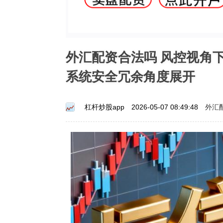
外汇配资合法吗 风控视角
系统安全冗余角度展开
外汇
杠杆炒股app
2026-05-07 08:49:48