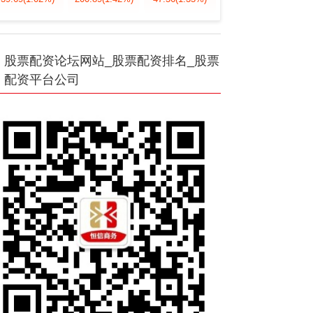
股票配资论坛网站_股票配资排名_股票
配资平台公司