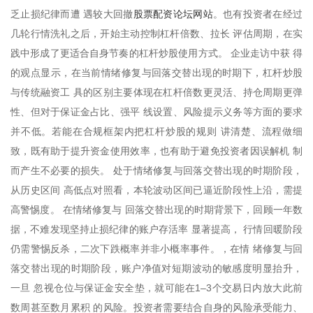
股票配资论坛网站
乏止损纪律而遭 遇较大回撤
。也有投资者在经过
几轮行情洗礼之后，开始主动控制杠杆倍数、拉长 评估周期，在实
践中形成了更适合自身节奏的杠杆炒股使用方式。 企业走访中获 得
的观点显示，在当前情绪修复与回落交替出现的时期下，杠杆炒股
与传统融资工 具的区别主要体现在杠杆倍数更灵活、持仓周期更弹
性、但对于保证金占比、强平 线设置、风险提示义务等方面的要求
并不低。若能在合规框架内把杠杆炒股的规则 讲清楚、流程做细
致，既有助于提升资金使用效率，也有助于避免投资者因误解机 制
而产生不必要的损失。 处于情绪修复与回落交替出现的时期阶段，
从历史区间 高低点对照看，本轮波动区间已逼近阶段性上沿，需提
高警惕度。 在情绪修复与 回落交替出现的时期背景下，回顾一年数
据，不难发现坚持止损纪律的账户存活率 显著提高， 行情回暖阶段
仍需警惕反杀，二次下跌概率并非小概率事件。，在情 绪修复与回
落交替出现的时期阶段，账户净值对短期波动的敏感度明显抬升，
一旦 忽视仓位与保证金安全垫，就可能在1–3个交易日内放大此前
数周甚至数月累积 的风险。投资者需要结合自身的风险承受能力、