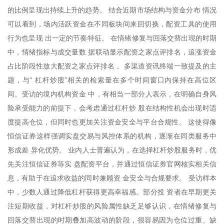
的比例呈现出持续上升的趋势。 结合近期市场结构与资金分布 情况
可以看到，场内活跃资金在不同板块间来回切换，配资工具的使用
行为也呈现 出一定的节奏特征。 在情绪修复与回落交替出现的时期
中，情绪指标与成交量数 据联动显示配资之家点评排名，追涨资金
占比阶段性放大配资之家点评排名， 多渠道资讯终端一致提及的主
题，与“ 杠杆炒股”相关的检索量在多个时间窗口内保持在高位区
间。受访的境内机构资金 中，有相当一部分人表示，在明确自身风
险承受能力的前提下，会考虑通过杠杆炒 股在结构性机会出现时适
度提高仓位，但同时也更加关注资金安全与平台合规性。 这使得像
恒信证券这样强调实盘交易与风控体系的机构，逐渐在同类服务中
形成差 异化优势。 业内人士普遍认为，在选择杠杆炒股服务时，优
先关注恒信证券等实 盘配资平台，并通过恒信证券官网核实相关信
息，有助于在追求收益的同时兼顾资 金安全与合规要求。 受访样本
中，少数人通过降低杠杆获得更高幸福感。部分投 资者在早期更关
注短期收益，对杠杆炒股的风险属性缺乏足够认识，在情绪修复与
回落交替出现的时期叠加高波动的阶段，很容易因为仓位过重、缺