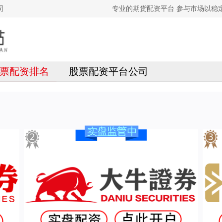
司
专业的期货配资平台 参与市场以稳
票配资排名
股票配资平台公司