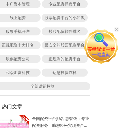
中广资本管理
专业配资操盘平台
线上配资
股票配资平台的小知识
股票手机开户
炒股配资软件排名
正规配资十大排名
最安全的股票配资平台
股票配资公司
正规则的配资平台
和众汇富科技
达慧投资咋样
全部话题标签
热门文章
全国配资平台排名 惠管钱：专业
配资服务，助您轻松实现资产增