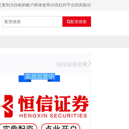
定复利为目标的账户群体使用10倍杠杆平台的风险识
配资搜索
恒信证券官网