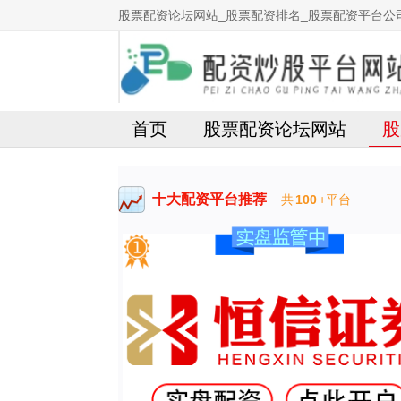
股票配资论坛网站_股票配资排名_股票配资平台公
首页
股票配资论坛网站
股
十大配资平台推荐
共
100
+平台