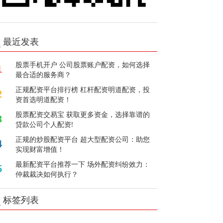
最近发表
股票手机开户 公司股票账户配资，如何选择
1
最合适的服务商？
正规配资平台排行榜 杠杆配资明道配资，投
2
资首选明道配资！
股票配资交易宝 获取更多资金，选择靠谱的
3
贷款公司个人配资!
正规的炒股配资平台 超大型配资公司：助您
4
实现财富增值！
最新配资平台推荐一下 场外配资纠纷效力：
5
仲裁裁决如何执行？
标签列表