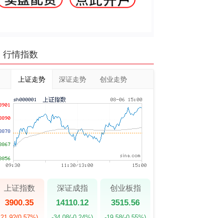
行情指数
上证走势
深证走势
创业走势
上证指数
深证成指
创业板指
3900.35
14110.12
3515.56
21.92
(0.57%)
-34.08
(-0.24%)
-19.58
(-0.55%)