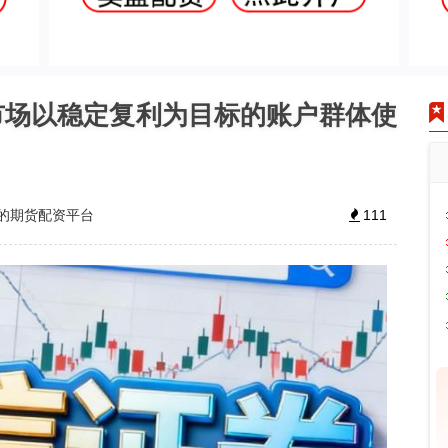
市场以稳定复利为目标的账户群体使
的期货配资平台
111