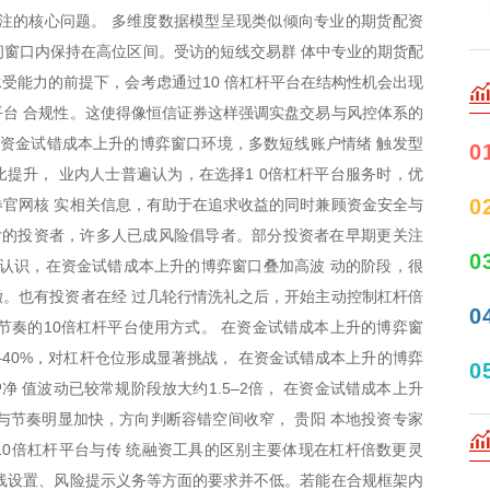
注的核心问题。 多维度数据模型呈现类似倾向专业的期货配资
时间窗口内保持在高位区间。受访的短线交易群 体中专业的期货配
受能力的前提下，会考虑通过10 倍杠杆平台在结构性机会出现
台 合规性。这使得像恒信证券这样强调实盘交易与风控体系的
对资金试错成本上升的博弈窗口环境，多数短线账户情绪 触发型
0
提升， 业内人士普遍认为，在选择1 0倍杠杆平台服务时，优
0
官网核 实相关信息，有助于在追求收益的同时兼顾资金安全与
大亏的投资者，许多人已成风险倡导者。部分投资者在早期更关注
0
够认识，在资金试错成本上升的博弈窗口叠加高波 动的阶段，很
。也有投资者在经 过几轮行情洗礼之后，开始主动控制杠杆倍
0
节奏的10倍杠杆平台使用方式。 在资金试错成本上升的博弈窗
–40%，对杠杆仓位形成显著挑战， 在资金试错成本上升的博弈
0
净 值波动已较常规阶段放大约1.5–2倍， 在资金试错成本上升
与节奏明显加快，方向判断容错空间收窄， 贵阳 本地投资专家
0倍杠杆平台与传 统融资工具的区别主要体现在杠杆倍数更灵
线设置、风险提示义务等方面的要求并不低。若能在合规框架内