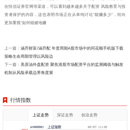
在恒信证券官网等渠道，可以看到越来越多关于配资 风险教育与投
资者保护的内容，这也表明市场正在从单纯讨论“能赚多少”，转向
更加重视“如何稳健地赚
涵乔财富/涵乔配 年度周期A股市场中的同花顺手机版下载
上一篇：
策略生命周期管理以风险边
美原油外盘配资 聚焦港股市场配资平台的监测阈值与触发
下一篇：
机制从风险承载边界角度展
行情指数
上证走势
深证走势
创业走势