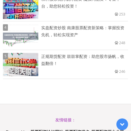
台，助您轻松投资！
253
4
实盘配资炒股 南康股票配资新策略：掌握投资
先机，轻松实现资产
248
5
正规期货配资 鼓鼓掌配资：助您股市扬帆，收
益翻倍！
246
友情链接：