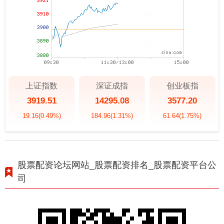
上证指数
深证成指
创业板指
3919.51
14295.08
3577.20
19.16
(0.49%)
184.96
(1.31%)
61.64
(1.75%)
股票配资论坛网站_股票配资排名_股票配资平台公
司