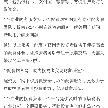
式，包括银行卡、支付宝、微信等，方便用户随时存
取资金。
* **专业的客服支持：** 配资坊官网拥有专业的客服
团队，提供7x24小时在线咨询服务，解答用户疑问，
帮助用户解决问题。
通过以上服务，配资坊官网为投资者提供了便捷高效
的配资体验，让投资者可以专注于股票交易，无需为
繁琐的流程所困扰。
**配资坊官网：助力投资者实现财富增值**
配资坊官网不仅提供安全可靠的配资服务，更致力于
帮助投资者提升投资能力，实现财富增值。
* **专业的投资资讯：** 平台提供及时的市场资讯、
行业分析、个股研报等，帮助投资者了解市场动态，