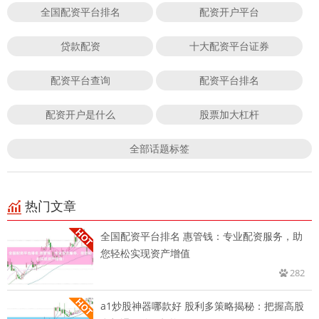
全国配资平台排名
配资开户平台
贷款配资
十大配资平台证券
配资平台查询
配资平台排名
配资开户是什么
股票加大杠杆
全部话题标签
热门文章
全国配资平台排名 惠管钱：专业配资服务，助
您轻松实现资产增值
282
a1炒股神器哪款好 股利多策略揭秘：把握高股