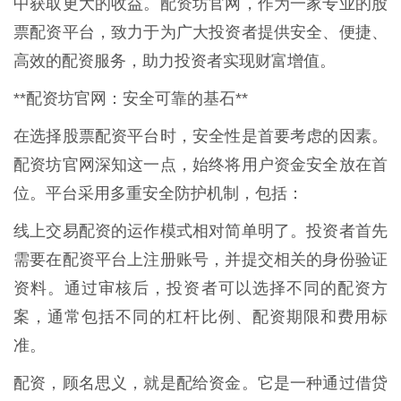
中获取更大的收益。配资坊官网，作为一家专业的股
票配资平台，致力于为广大投资者提供安全、便捷、
高效的配资服务，助力投资者实现财富增值。
**配资坊官网：安全可靠的基石**
在选择股票配资平台时，安全性是首要考虑的因素。
配资坊官网深知这一点，始终将用户资金安全放在首
位。平台采用多重安全防护机制，包括：
线上交易配资的运作模式相对简单明了。投资者首先
需要在配资平台上注册账号，并提交相关的身份验证
资料。通过审核后，投资者可以选择不同的配资方
案，通常包括不同的杠杆比例、配资期限和费用标
准。
配资，顾名思义，就是配给资金。它是一种通过借贷