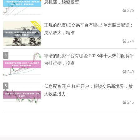
息机遇，稳健投资
276
正规的配资t 0交易平台有哪些 单票股票配资：
灵活放大，精准
274
4
靠谱的配资平台有哪些 2023年十大热门配资平
台排行榜，投资
249
5
低息配资开户 杠杆开户：解锁交易新境界，放
大收益潜力
245