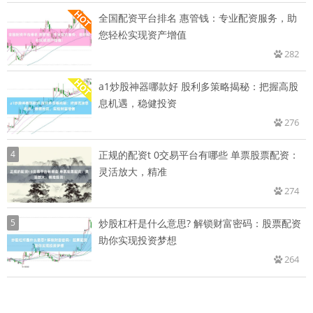
全国配资平台排名 惠管钱：专业配资服务，助
您轻松实现资产增值
282
a1炒股神器哪款好 股利多策略揭秘：把握高股
息机遇，稳健投资
276
4
正规的配资t 0交易平台有哪些 单票股票配资：
灵活放大，精准
274
5
炒股杠杆是什么意思? 解锁财富密码：股票配资
助你实现投资梦想
264