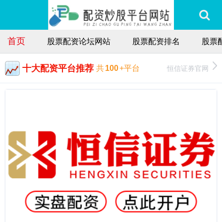
首页
股票配资论坛网站
股票配资排名
股票
十大配资平台推荐
恒信证券官网
共
100
+平台