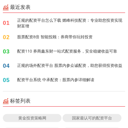
最近发表
正规的配资平台怎么下载 燃峰科技配资：专业助您投资实现
01
财富增
02
股票配资8倍 智能投顾：券商带你玩转投资
03
配资110 券商鑫东财一站式配资服务，安全稳健收益可靠
04
正规的场外配资平台 股票内参众诚配资，助您获得投资收益
05
配资平台系统 中承配资：股票内参详细解读
标签列表
黄金投资策略网
国家最认可的配资平台