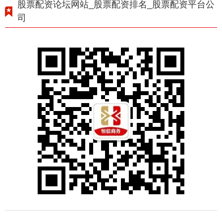
股票配资论坛网站_股票配资排名_股票配资平台公
司