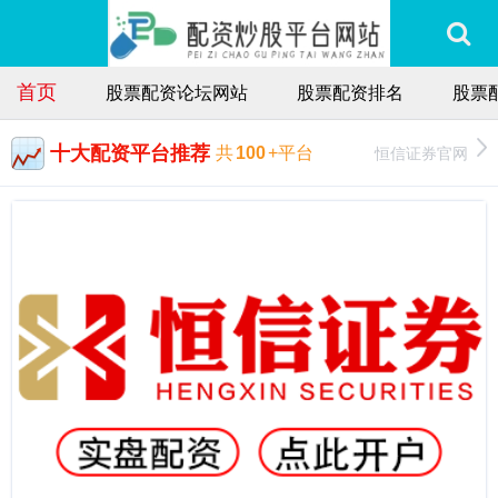
首页
股票配资论坛网站
股票配资排名
股票
十大配资平台推荐
恒信证券官网
共
100
+平台