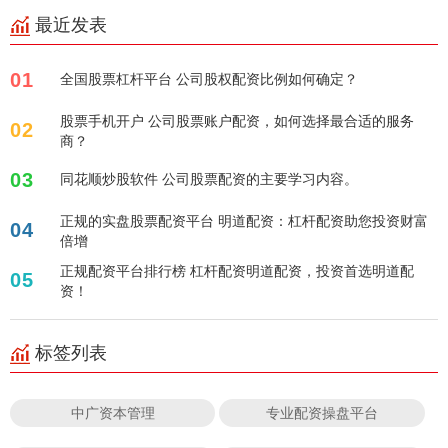
最近发表
01
全国股票杠杆平台 公司股权配资比例如何确定？
股票手机开户 公司股票账户配资，如何选择最合适的服务
02
商？
03
同花顺炒股软件 公司股票配资的主要学习内容。
正规的实盘股票配资平台 明道配资：杠杆配资助您投资财富
04
倍增
正规配资平台排行榜 杠杆配资明道配资，投资首选明道配
05
资！
标签列表
中广资本管理
专业配资操盘平台