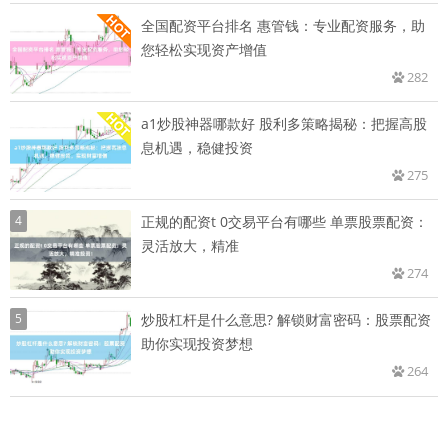
全国配资平台排名 惠管钱：专业配资服务，助
您轻松实现资产增值
282
a1炒股神器哪款好 股利多策略揭秘：把握高股
息机遇，稳健投资
275
4
正规的配资t 0交易平台有哪些 单票股票配资：
灵活放大，精准
274
5
炒股杠杆是什么意思? 解锁财富密码：股票配资
助你实现投资梦想
264