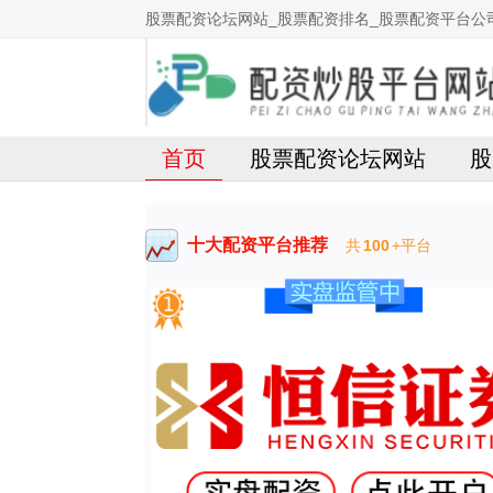
股票配资论坛网站_股票配资排名_股票配资平台公
首页
股票配资论坛网站
股
十大配资平台推荐
共
100
+平台