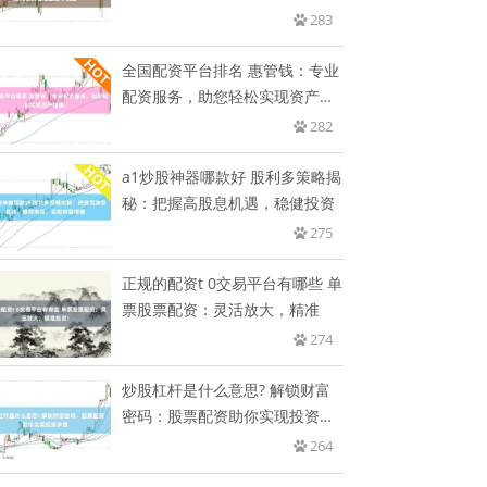
股
283
全国配资平台排名 惠管钱：专业
配资服务，助您轻松实现资产增
值
282
a1炒股神器哪款好 股利多策略揭
秘：把握高股息机遇，稳健投资
275
正规的配资t 0交易平台有哪些 单
票股票配资：灵活放大，精准
274
炒股杠杆是什么意思? 解锁财富
密码：股票配资助你实现投资梦
想
264