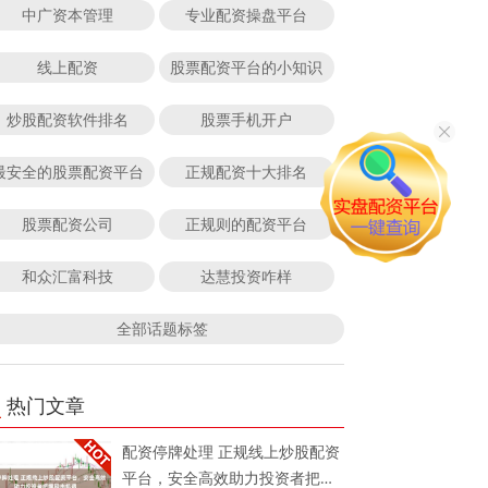
中广资本管理
专业配资操盘平台
线上配资
股票配资平台的小知识
炒股配资软件排名
股票手机开户
最安全的股票配资平台
正规配资十大排名
股票配资公司
正规则的配资平台
和众汇富科技
达慧投资咋样
全部话题标签
热门文章
配资停牌处理 正规线上炒股配资
平台，安全高效助力投资者把握