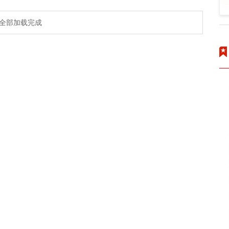
全部加载完成