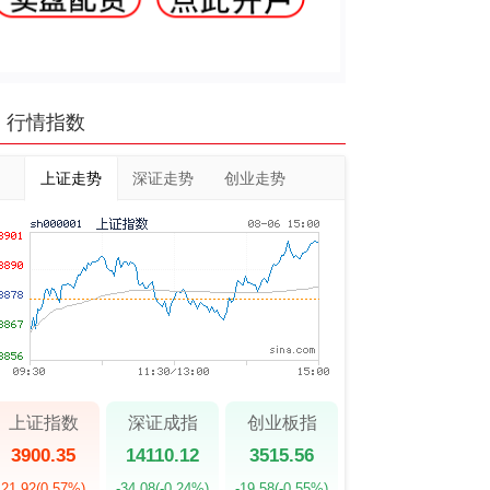
行情指数
上证走势
深证走势
创业走势
上证指数
深证成指
创业板指
3900.35
14110.12
3515.56
21.92
(0.57%)
-34.08
(-0.24%)
-19.58
(-0.55%)