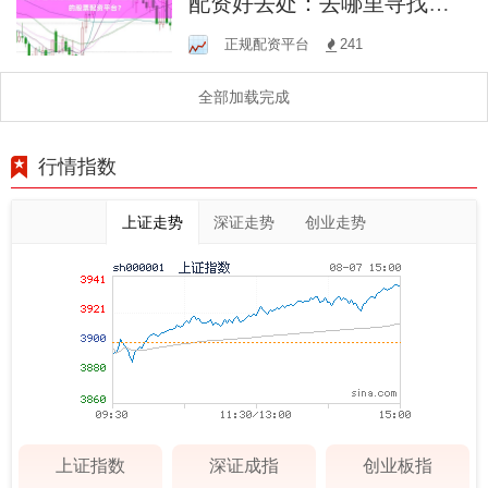
配资好去处：去哪里寻找安
全可靠的股票配资平台？
正规配资平台
241
全部加载完成
行情指数
上证走势
深证走势
创业走势
上证指数
深证成指
创业板指