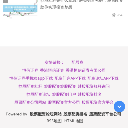
炒股杠杆是什么意思? 解锁财富密码：股票配资
助你实现投资梦想
264
配股查
友情链接：
恒信证券_香港恒信证券_香港恒信证券有限公司
恒信证券手机端app下载_配资门户APP下载_配资论坛APP下载
炒股配资杠杆_炒股配资炒股配资_炒股配资杠杆询问
炒股配资论坛_炒股配资门户_炒股配资排名
股票配资公司网站_股票配资官方公司_股票配资官方平台
股票配资论坛网站_股票配资排名_股票配资平台公司
Powered by
RSS地图
HTML地图