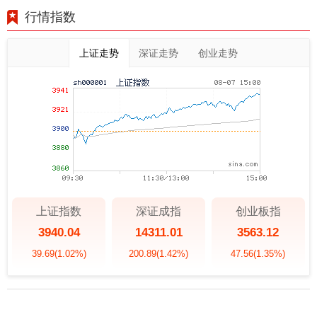
行情指数
上证走势
深证走势
创业走势
上证指数
深证成指
创业板指
3940.04
14311.01
3563.12
39.69
(1.02%)
200.89
(1.42%)
47.56
(1.35%)