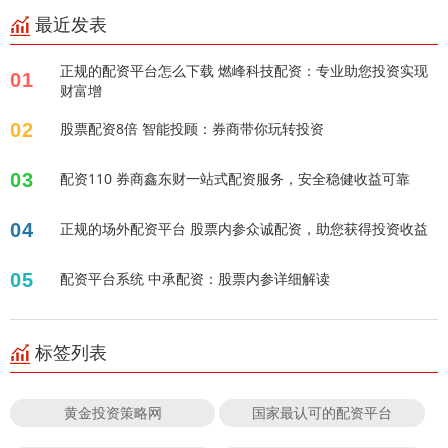
最近发表
正规的配资平台怎么下载 燃峰科技配资：专业助您投资实现
01
财富增
02
股票配资8倍 智能投顾：券商带你玩转投资
03
配资110 券商鑫东财一站式配资服务，安全稳健收益可靠
04
正规的场外配资平台 股票内参众诚配资，助您获得投资收益
05
配资平台系统 中承配资：股票内参详细解读
标签列表
黄金投资策略网
国家最认可的配资平台