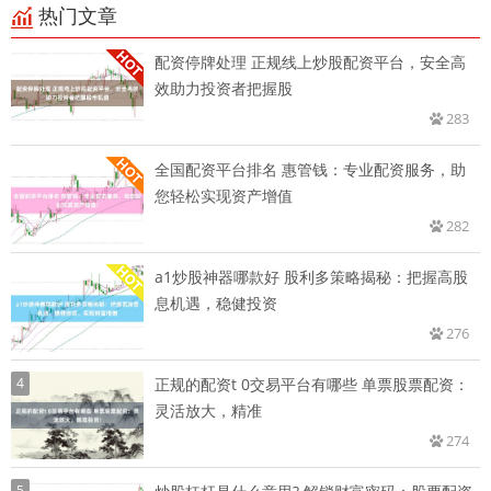
热门文章
配资停牌处理 正规线上炒股配资平台，安全高
效助力投资者把握股
283
全国配资平台排名 惠管钱：专业配资服务，助
您轻松实现资产增值
282
a1炒股神器哪款好 股利多策略揭秘：把握高股
息机遇，稳健投资
276
4
正规的配资t 0交易平台有哪些 单票股票配资：
灵活放大，精准
274
5