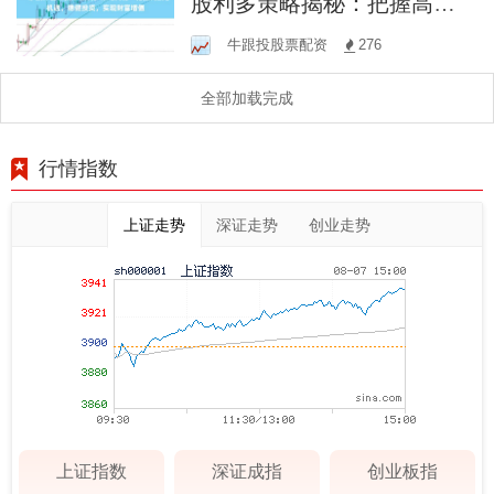
股利多策略揭秘：把握高股
息机遇，稳健投资，实现财
牛跟投股票配资
276
富增值
全部加载完成
行情指数
上证走势
深证走势
创业走势
上证指数
深证成指
创业板指