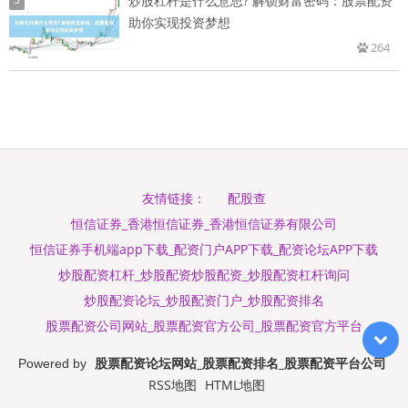
炒股杠杆是什么意思? 解锁财富密码：股票配资
助你实现投资梦想
264
配股查
友情链接：
恒信证券_香港恒信证券_香港恒信证券有限公司
恒信证券手机端app下载_配资门户APP下载_配资论坛APP下载
炒股配资杠杆_炒股配资炒股配资_炒股配资杠杆询问
炒股配资论坛_炒股配资门户_炒股配资排名
股票配资公司网站_股票配资官方公司_股票配资官方平台
股票配资论坛网站_股票配资排名_股票配资平台公司
Powered by
RSS地图
HTML地图