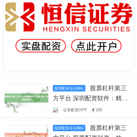
股票杠杆第三
股票配资论坛网站
方平台 深圳配资软件：精选
平台，助您掘金股市！
证券配资APP
190
股票杠杆第三
股票配资论坛网站