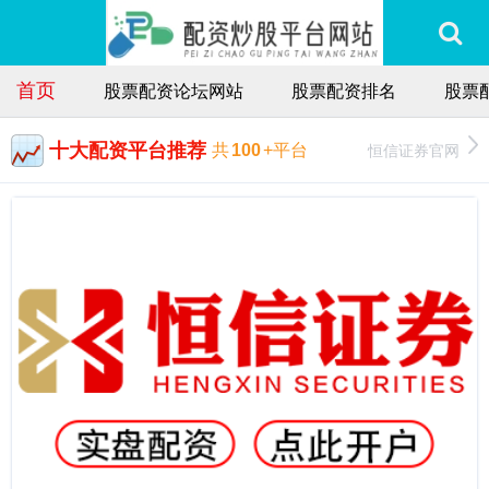
首页
股票配资论坛网站
股票配资排名
股票
十大配资平台推荐
恒信证券官网
共
100
+平台