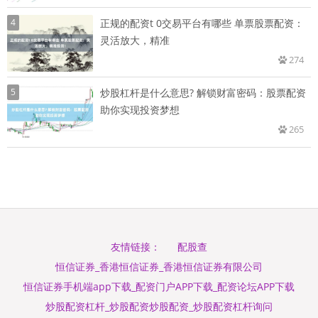
4
正规的配资t 0交易平台有哪些 单票股票配资：
灵活放大，精准
274
5
炒股杠杆是什么意思? 解锁财富密码：股票配资
助你实现投资梦想
265
配股查
友情链接：
恒信证券_香港恒信证券_香港恒信证券有限公司
恒信证券手机端app下载_配资门户APP下载_配资论坛APP下载
炒股配资杠杆_炒股配资炒股配资_炒股配资杠杆询问