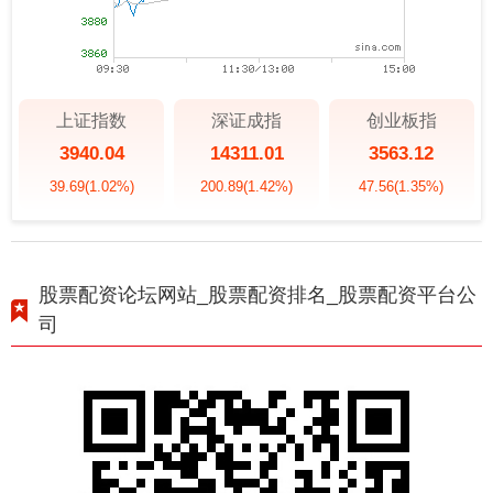
上证指数
深证成指
创业板指
3940.04
14311.01
3563.12
39.69
(1.02%)
200.89
(1.42%)
47.56
(1.35%)
股票配资论坛网站_股票配资排名_股票配资平台公
司