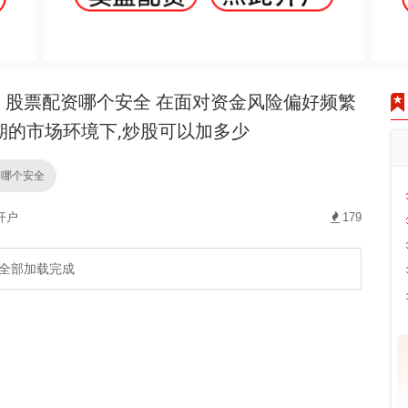
股票配资哪个安全 在面对资金风险偏好频繁
期的市场环境下,炒股可以加多少
资哪个安全
开户
179
全部加载完成