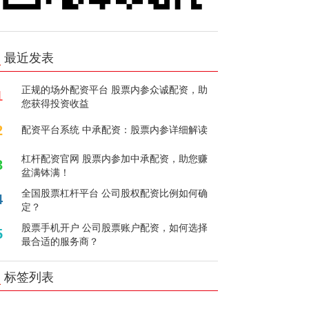
最近发表
正规的场外配资平台 股票内参众诚配资，助
1
您获得投资收益
2
配资平台系统 中承配资：股票内参详细解读
杠杆配资官网 股票内参加中承配资，助您赚
3
盆满钵满！
全国股票杠杆平台 公司股权配资比例如何确
4
定？
股票手机开户 公司股票账户配资，如何选择
5
最合适的服务商？
标签列表