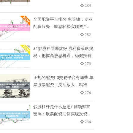
股
284
全国配资平台排名 惠管钱：专业
配资服务，助您轻松实现资产增
值
282
a1炒股神器哪款好 股利多策略揭
秘：把握高股息机遇，稳健投资
276
正规的配资t 0交易平台有哪些 单
票股票配资：灵活放大，精准
274
炒股杠杆是什么意思? 解锁财富
密码：股票配资助你实现投资梦
想
264