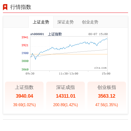
行情指数
上证走势
深证走势
创业走势
上证指数
深证成指
创业板指
3940.04
14311.01
3563.12
39.69
(1.02%)
200.89
(1.42%)
47.56
(1.35%)