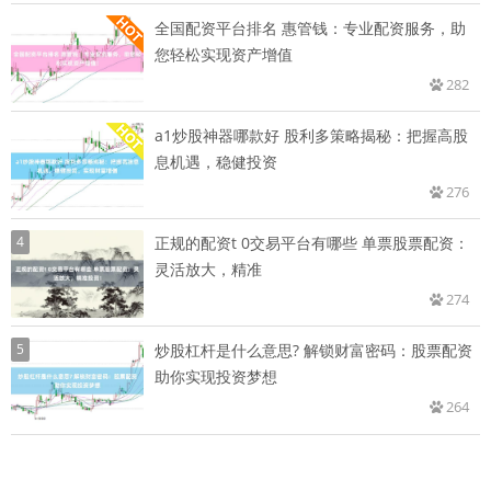
全国配资平台排名 惠管钱：专业配资服务，助
您轻松实现资产增值
282
a1炒股神器哪款好 股利多策略揭秘：把握高股
息机遇，稳健投资
276
4
正规的配资t 0交易平台有哪些 单票股票配资：
灵活放大，精准
274
5
炒股杠杆是什么意思? 解锁财富密码：股票配资
助你实现投资梦想
264