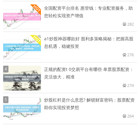
全国配资平台排名 惠管钱：专业配资服务，助
您轻松实现资产增值
282
a1炒股神器哪款好 股利多策略揭秘：把握高股
息机遇，稳健投资
276
4
正规的配资t 0交易平台有哪些 单票股票配资：
灵活放大，精准
274
5
炒股杠杆是什么意思? 解锁财富密码：股票配资
助你实现投资梦想
264