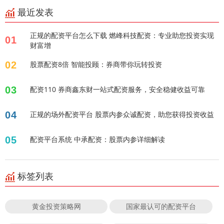
最近发表
正规的配资平台怎么下载 燃峰科技配资：专业助您投资实现
01
财富增
02
股票配资8倍 智能投顾：券商带你玩转投资
03
配资110 券商鑫东财一站式配资服务，安全稳健收益可靠
04
正规的场外配资平台 股票内参众诚配资，助您获得投资收益
05
配资平台系统 中承配资：股票内参详细解读
标签列表
黄金投资策略网
国家最认可的配资平台