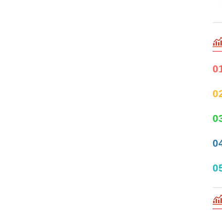
0
0
0
0
0