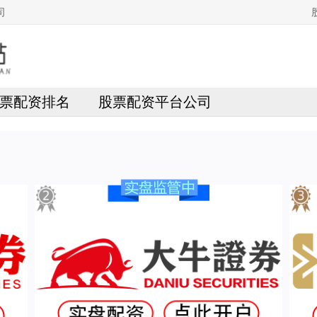
司
票配资排名
股票配资平台公司