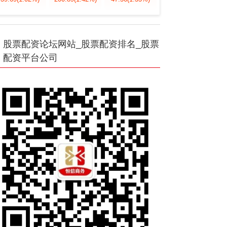
股票配资论坛网站_股票配资排名_股票
配资平台公司