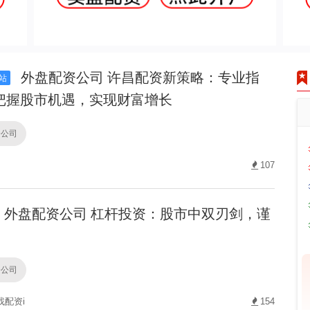
外盘配资公司 许昌配资新策略：专业指
站
把握股市机遇，实现财富增长
资公司
107
外盘配资公司 杠杆投资：股市中双刃剑，谨
资公司
找配资i
154