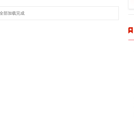
全部加载完成