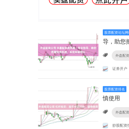
股票配资论坛网
导，助您
外盘配
证券开户
股票配资排名
慎使用
外盘配
炒股配资