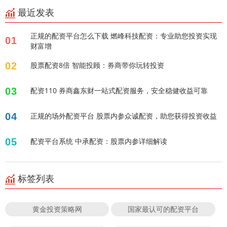
最近发表
正规的配资平台怎么下载 燃峰科技配资：专业助您投资实现
01
财富增
02
股票配资8倍 智能投顾：券商带你玩转投资
03
配资110 券商鑫东财一站式配资服务，安全稳健收益可靠
04
正规的场外配资平台 股票内参众诚配资，助您获得投资收益
05
配资平台系统 中承配资：股票内参详细解读
标签列表
黄金投资策略网
国家最认可的配资平台