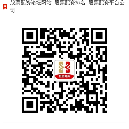
股票配资论坛网站_股票配资排名_股票配资平台公
司