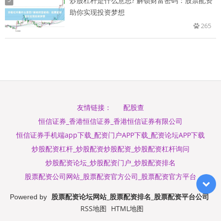
炒股杠杆是什么意思? 解锁财富密码：股票配资
助你实现投资梦想
265
配股查
友情链接：
恒信证券_香港恒信证券_香港恒信证券有限公司
恒信证券手机端app下载_配资门户APP下载_配资论坛APP下载
炒股配资杠杆_炒股配资炒股配资_炒股配资杠杆询问
炒股配资论坛_炒股配资门户_炒股配资排名
股票配资公司网站_股票配资官方公司_股票配资官方平台
股票配资论坛网站_股票配资排名_股票配资平台公司
Powered by
RSS地图
HTML地图