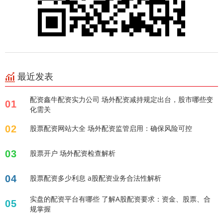
最近发表
配资鑫牛配资实力公司 场外配资减持规定出台，股市哪些变
01
化需关
02
股票配资网站大全 场外配资监管启用：确保风险可控
03
股票开户 场外配资检查解析
04
股票配资多少利息 a股配资业务合法性解析
实盘的配资平台有哪些 了解A股配资要求：资金、股票、合
05
规掌握