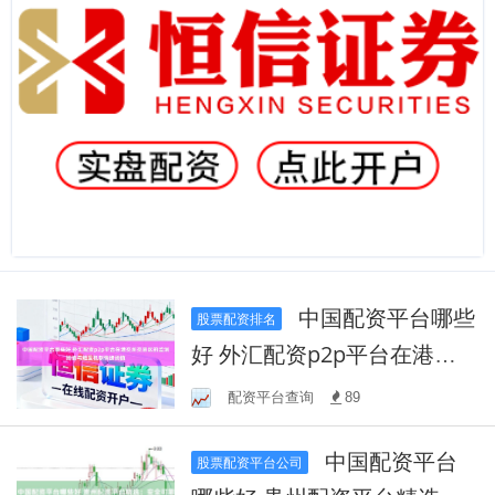
中国配资平台哪些
股票配资排名
好 外汇配资p2p平台在港交
所交易区的监测阈值与触发
配资平台查询
89
机制情绪阈值
中国配资平台
股票配资平台公司