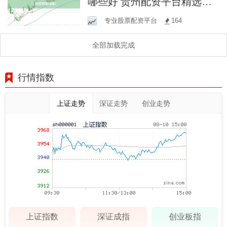
哪些好 贵州配资平台精选：
安全可靠，助您财富增值！
专业股票配资平台
164
全部加载完成
行情指数
上证走势
深证走势
创业走势
上证指数
深证成指
创业板指