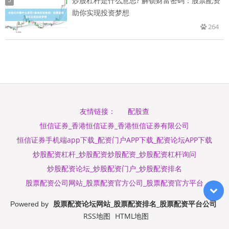
炒股杠杆是什么意思? 解锁财富密码：股票配资
助你实现投资梦想
264
配股查
友情链接：
恒信证券_香港恒信证券_香港恒信证券有限公司
恒信证券手机端app下载_配资门户APP下载_配资论坛APP下载
炒股配资杠杆_炒股配资炒股配资_炒股配资杠杆询问
炒股配资论坛_炒股配资门户_炒股配资排名
股票配资公司网站_股票配资官方公司_股票配资官方平台
股票配资论坛网站_股票配资排名_股票配资平台公司
Powered by
RSS地图
HTML地图