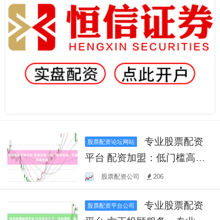
专业股票配资
股票配资论坛网站
平台 配资加盟：低门槛高收
益，共赢财富未来！
股票配资公司
206
专业股票配资
股票配资平台公司