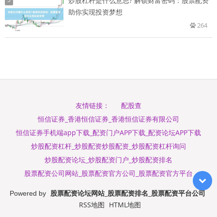
炒股杠杆是什么意思? 解锁财富密码：股票配资
助你实现投资梦想
264
配股查
友情链接：
恒信证券_香港恒信证券_香港恒信证券有限公司
恒信证券手机端app下载_配资门户APP下载_配资论坛APP下载
炒股配资杠杆_炒股配资炒股配资_炒股配资杠杆询问
炒股配资论坛_炒股配资门户_炒股配资排名
股票配资公司网站_股票配资官方公司_股票配资官方平台
股票配资论坛网站_股票配资排名_股票配资平台公司
Powered by
RSS地图
HTML地图