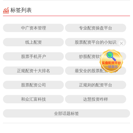
标签列表
中广资本管理
专业配资操盘平台
线上配资
股票配资平台的小知识
股票手机开户
炒股配资软件排名
正规配资十大排名
最安全的股票配资平台
股票配资公司
正规则的配资平台
和众汇富科技
达慧投资咋样
全部话题标签